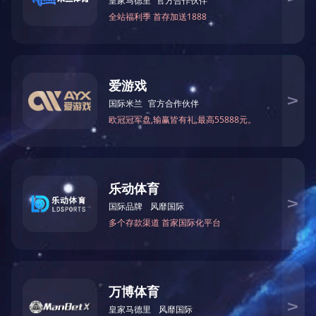
集团涟水
站上新起点
淮安市国
集团经营
峥嵘岁月
持之以恒
警钟长鸣
集团荣获
Copyright © 2014-2018{$GetSiteTitle}.All right reserved
苏ICP备05039760号-1
华体会平台