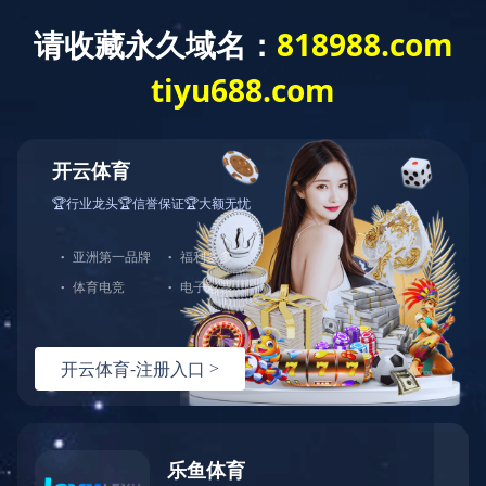
2026年08月08日 01:48:11 星期六
华体会平台
联系我们