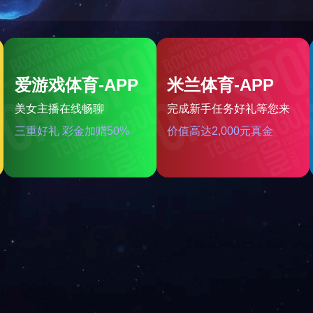
05039760号-1