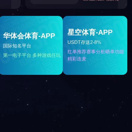
扫一扫了解更多