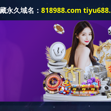
华体会平台
集团概况
集团动态
业务范围
联系我们