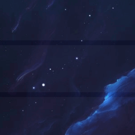
集团新闻
喜报：华体会(中国)一站式服务平台代表队获三等奖！
心系一线职工 筑牢安全防线——集团2025年“安全生产月”特别
锚定目标 担当作为 奋力谱写华体会(中国)一站式服务平台高质量
度工作会议暨安全生产会议圆满结束
锚定信心 再鼓干劲——集团2024年度股东大会圆满结束
集团新建项目江苏圣泽纺织科技有限公司工程顺利开工奠基
江苏省滨海中等专业学校新建新校区一期（江苏省滨海县高等职
识项目
淮安经开区领导莅临集团公司调研指导
拼搏实干勇担当 奋楫扬帆新征程 ----集团2024年度工作会议
江苏省滨海中等专业学校新建新校区（江苏省滨海县高等职业
及相关伴随服务项目招标公告
集团举办建筑业财税合规管理和疑难问题处理专题培训会