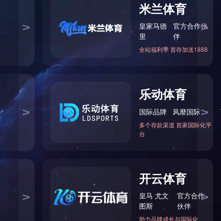
当前位置：
首页
>>
新闻资讯
>>
集团新闻
[2025-07-29]
报道
[2025-07-02]
发展新篇章—— 集团2025年
[2025-03-04]
[2024-12-17]
[2024-08-30]
业技术学院）地库停车设施+标
[2024-03-26]
[2024-03-21]
暨安全生产会议圆满结束
[2024-03-13]
技术学院）工程电梯采购、安装
[2024-01-24]
[2023-12-25]