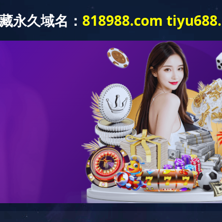
华体会平台
集团概况
集团动态
业务范围
联系我们