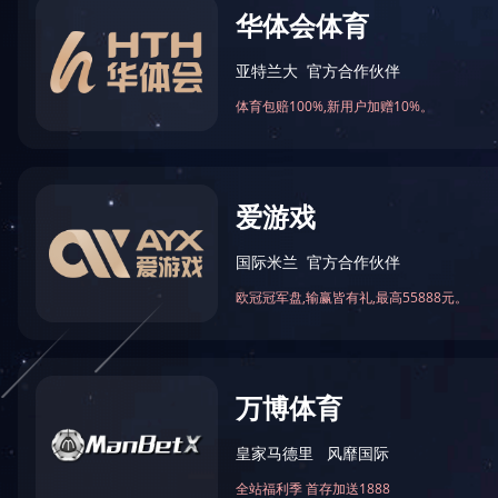
新闻资讯
集团新闻
企业文化