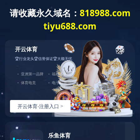
2026年08月06日 17:37:16 星期四
华体会平台
联系我们