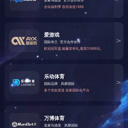
果被省
土》上
全国工
优秀奖各
理协会
省建筑