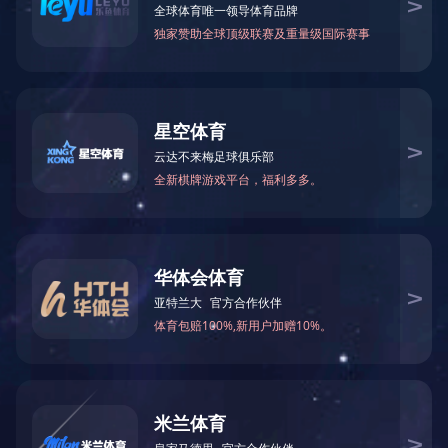
新闻资讯
集团新闻
集团新闻
持之以
企业文化
近
目名单
综合楼
工工业园
近
质量、
施到位
体会(中
市优工程