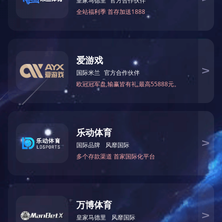
2017年度
淮安市建
2016年度
2015年度
2014年度
2013年度
2012年度
2011年度
2010年度
2009年度
2008年度
2007年度
2006年度