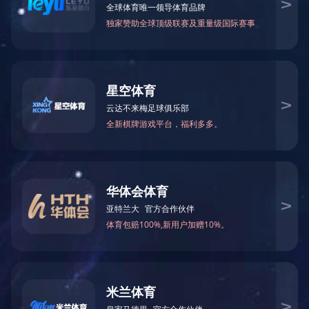
集团资质
企业资质
集团简介
领导致辞
集团资质
企业资质
企业信用
安全生产许可证
管理体系认证
企业荣誉
工程奖项
组织机构