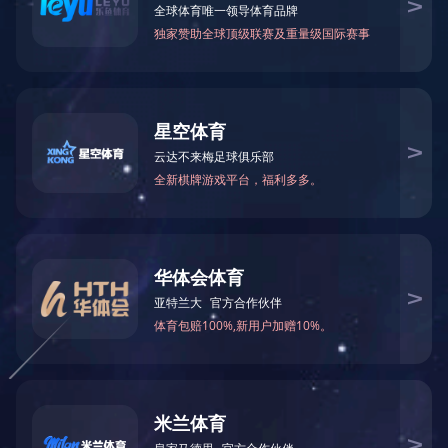
集团概况
2013年度
集团简介
领导致辞
集团资质
企业荣誉
工程奖项
201
2022年度
2021年度
2020年度
2019年度
2018年度