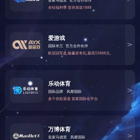
2017年度
2013年
2016年度
2015年度
2014年度
2013年度
2012年度
2013年
2011年度
中心1#-
2010年度
2009年度
2008年度
2007年度
2006年度
2013年