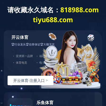
2026年08月07日 05:38:35 星期五
华体会平台
联系我们