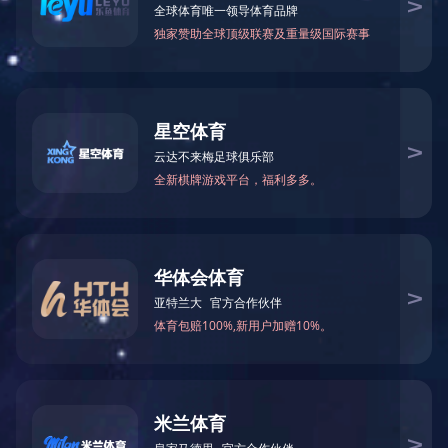
新闻资讯
集团新闻
集团新闻
企业文化
201
有限公司
家荣等出
为集团的
东
设计甲级
中级职
人，注
业。集团
面迎来新
市住