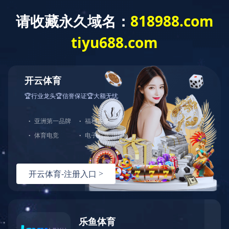
2026年08月06日 15:47:57 星期四
华体会平台
联系我们