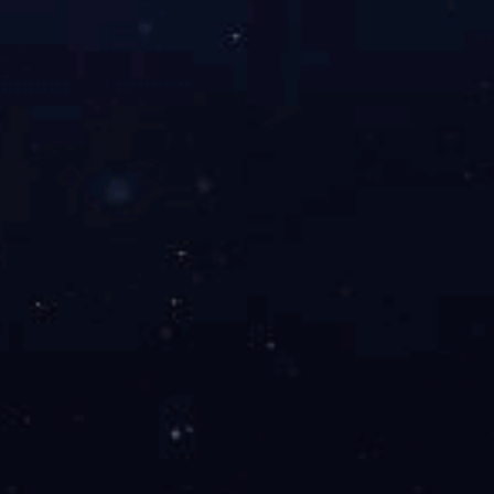
05039760号-1