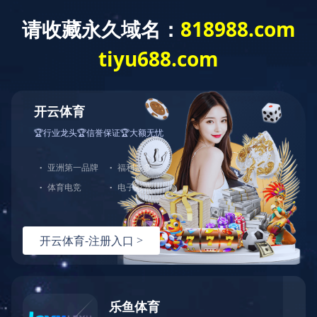
2026年08月07日 06:48:07 星期五
华体会平台
联系我们